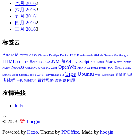
七月 2016
2
六月 2016
3
五月 2016
1
四月 2016
2
三月 2016
3
标签云
Android
CI/CD
CSS3
Chrome
DevOps
Docker
ELK
Elasticsearch
GitLab
Gnome
Go
Google
Java
HTML5
JVM
JavaScript
Mac
Hexo
HTTPS
IO
JAVA
K8s
Linux
Maven
Nexus
OpenWrt
NodeJS
Shell
Ngrok
Objective-C
Oh My ZSH
PHP
Pjax
React
Redis
SQL
Spring
Tips
Ubuntu
前端
Spring Boot
SpringBoot
TCP/IP
Thymeleaf
Tip
Web
Wireshark
图片墙
多线程
设计思路
问题
语法
手机
数据结构
锁
友情连接
lutty
© 2023
hocgin
.
Powered by
Hexo
. Theme by
PPOffice
. Made by
hocgin