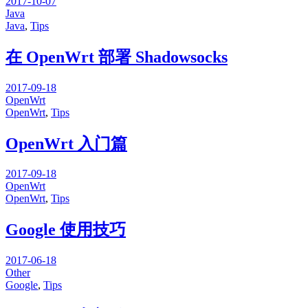
2017-10-07
Java
Java
,
Tips
在 OpenWrt 部署 Shadowsocks
2017-09-18
OpenWrt
OpenWrt
,
Tips
OpenWrt 入门篇
2017-09-18
OpenWrt
OpenWrt
,
Tips
Google 使用技巧
2017-06-18
Other
Google
,
Tips