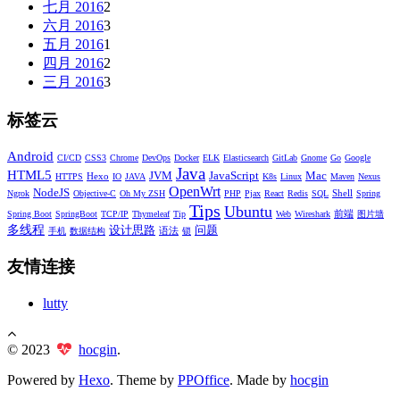
七月 2016
2
六月 2016
3
五月 2016
1
四月 2016
2
三月 2016
3
标签云
Android
CI/CD
CSS3
Chrome
DevOps
Docker
ELK
Elasticsearch
GitLab
Gnome
Go
Google
Java
HTML5
JVM
JavaScript
Mac
Hexo
HTTPS
IO
JAVA
K8s
Linux
Maven
Nexus
OpenWrt
NodeJS
Shell
Ngrok
Objective-C
Oh My ZSH
PHP
Pjax
React
Redis
SQL
Spring
Tips
Ubuntu
前端
Spring Boot
SpringBoot
TCP/IP
Thymeleaf
Tip
Web
Wireshark
图片墙
多线程
设计思路
问题
语法
手机
数据结构
锁
友情连接
lutty
© 2023
hocgin
.
Powered by
Hexo
. Theme by
PPOffice
. Made by
hocgin