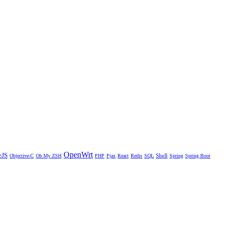
OpenWrt
eJS
Shell
Objective-C
Oh My ZSH
PHP
Pjax
React
Redis
SQL
Spring
Spring Boot