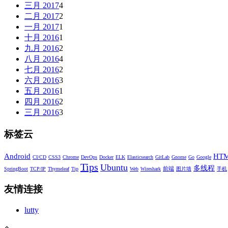
三月 2017
4
二月 2017
2
一月 2017
1
十月 2016
1
九月 2016
2
八月 2016
4
七月 2016
2
六月 2016
3
五月 2016
1
四月 2016
2
三月 2016
3
标签云
Android
HT
CI/CD
CSS3
Chrome
DevOps
Docker
ELK
Elasticsearch
GitLab
Gnome
Go
Google
Tips
Ubuntu
多线程
前端
SpringBoot
TCP/IP
Thymeleaf
Tip
Web
Wireshark
图片墙
手机
友情连接
lutty