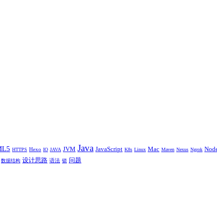
Java
ML5
JVM
JavaScript
Mac
Nod
Hexo
HTTPS
IO
JAVA
K8s
Linux
Maven
Nexus
Ngrok
设计思路
问题
语法
数据结构
锁