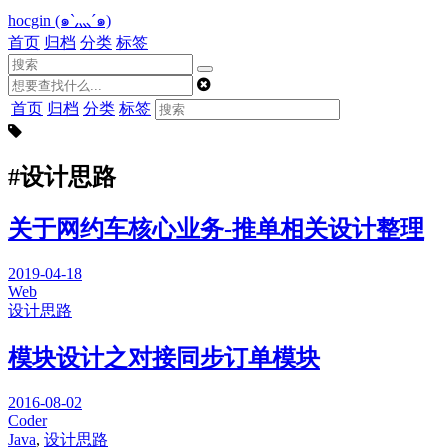
hocgin (๑`灬´๑)
首页
归档
分类
标签
首页
归档
分类
标签
#设计思路
关于网约车核心业务-推单相关设计整理
2019-04-18
Web
设计思路
模块设计之对接同步订单模块
2016-08-02
Coder
Java
,
设计思路