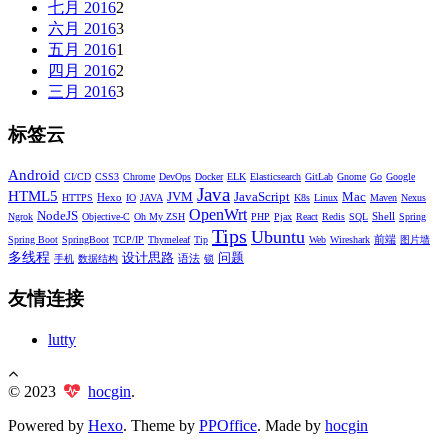
七月 2016
2
六月 2016
3
五月 2016
1
四月 2016
2
三月 2016
3
标签云
Android
CI/CD
CSS3
Chrome
DevOps
Docker
ELK
Elasticsearch
GitLab
Gnome
Go
Google
Java
HTML5
JVM
JavaScript
Mac
Hexo
HTTPS
IO
JAVA
K8s
Linux
Maven
Nexus
OpenWrt
NodeJS
Shell
Ngrok
Objective-C
Oh My ZSH
PHP
Pjax
React
Redis
SQL
Spring
Tips
Ubuntu
前端
Spring Boot
SpringBoot
TCP/IP
Thymeleaf
Tip
Web
Wireshark
图片墙
多线程
设计思路
问题
语法
手机
数据结构
锁
友情连接
lutty
© 2023
hocgin
.
Powered by
Hexo
. Theme by
PPOffice
. Made by
hocgin