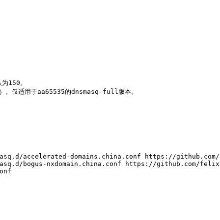
认为150。
秒）。仅适用于aa65535的dnsmasq-full版本。
asq.d/accelerated-domains.china.conf https://github.com/
asq.d/bogus-nxdomain.china.conf https://github.com/felix
onf