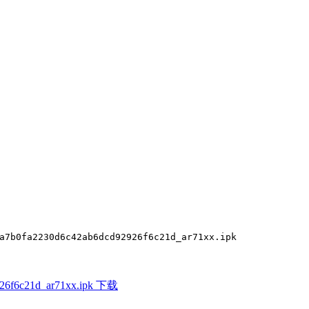
a7b0fa2230d6c42ab6dcd92926f6c21d_ar71xx.ipk
926f6c21d_ar71xx.ipk 下载