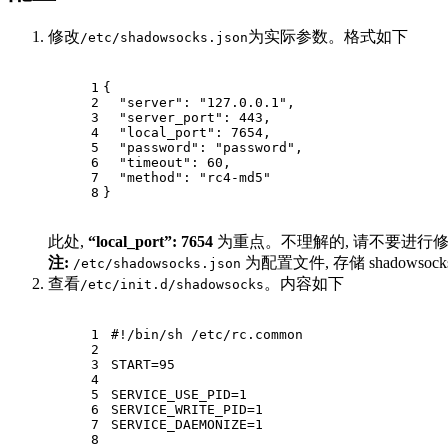
修改
为实际参数。格式如下
/etc/shadowsocks.json
1
{
2
"server"
:
"127.0.0.1"
,
3
"server_port"
:
443
,
4
"local_port"
:
7654
,
5
"password"
:
"password"
,
6
"timeout"
:
60
,
7
"method"
:
"rc4-md5"
8
}
此处,
“local_port”: 7654
为重点。不理解的, 请不要进行
注:
为配置文件, 存储 shadows
/etc/shadowsocks.json
查看
。内容如下
/etc/init.d/shadowsocks
1
#
!/bin/sh /etc/rc.common
2
3
START=95
4
5
SERVICE_USE_PID=1
6
SERVICE_WRITE_PID=1
7
SERVICE_DAEMONIZE=1
8