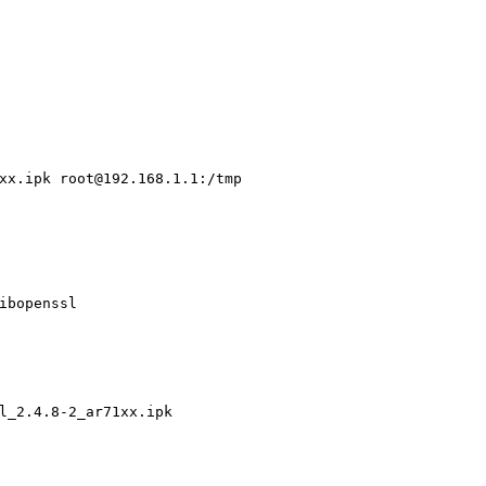
xx.ipk 
root@192.168.1.1
:/tmp
ibopenssl
l_2.4.8-2_ar71xx.ipk