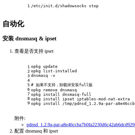
1
/etc/init.d/shadowsocks stop
自动化
安装 dnsmasq & ipset
查看是否支持 ipset
opkg update
1
opkg list-installed    
2
dnsmasq -v
3
4
5
# 
如果不支持，卸载掉安装full版
6
opkg remove dnsmasq
7
opkg install dnsmasq-full
8
opkg install ipset iptables-mod-nat-extra
9
opkg install /tmp/pdnsd_1.2.9a-par-a8e46ccb
附件:
pdnsd_1.2.9a-par-a8e46ccba7b0fa2230d6c42ab6dcd92
配置 dnsmasq 和 ipset