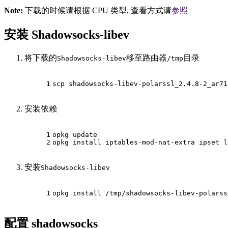
Note:
下载的时候请根据 CPU 类型, 查看方式请
参照
安装 Shadowsocks-libev
将下载的
移至路由器
目录
Shadowsocks-libev
/tmp
1
scp shadowsocks-libev-polarssl_2.4.8-2_ar71
安装依赖
1
opkg update
2
opkg install iptables-mod-nat-extra ipset l
安装
Shadowsocks-libev
1
opkg install /tmp/shadowsocks-libev-polarss
配置 shadowsocks