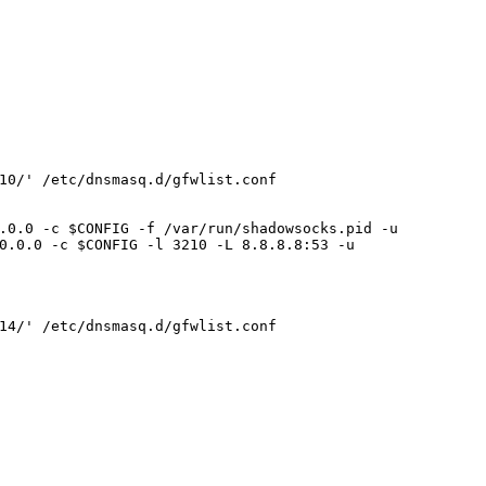
10/' /etc/dnsmasq.d/gfwlist.conf
.0.0 -c $CONFIG -f /var/run/shadowsocks.pid -u
0.0.0 -c $CONFIG -l 3210 -L 8.8.8.8:53 -u
14/' /etc/dnsmasq.d/gfwlist.conf