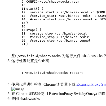
9
CONFIG=/etc/shadowsocks.json
10
11
start() {
12
  service_start /usr/bin/ss-local -c $CONF
13
  #
service_start /usr/bin/ss-redir -c 
$CON
14
  #
service_start /usr/bin/ss-tunnel -c 
$CO
15
}
16
17
stop() {
18
  service_stop /usr/bin/ss-local
19
  #
service_stop /usr/bin/ss-redir
20
  #
service_stop /usr/bin/ss-tunnel
21
}
注:
为运行文件, shadowsoc
/etc/init.d/shadowsocks
运行检查配置是否正确
1
/etc/init.d/shadowsocks restart
使用代理进行检查, Chrome 浏览器下载
ExtensionProxy S
在 Chrome 浏览器使用 ExtensionProxy SwitchyOme
关闭 shadowsocks