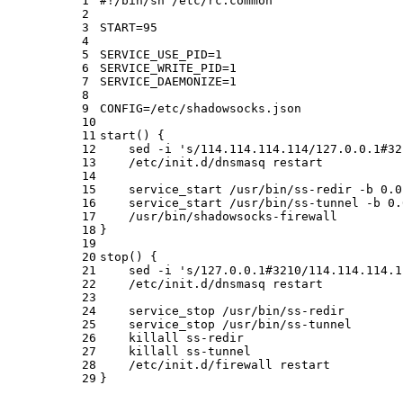
1
#
!/bin/sh /etc/rc.common
2
3
START=95
4
5
SERVICE_USE_PID=1
6
SERVICE_WRITE_PID=1
7
SERVICE_DAEMONIZE=1
8
9
CONFIG=/etc/shadowsocks.json
10
11
start() {
12
    sed -i 's/114.114.114.114/127.0.0.1#32
13
    /etc/init.d/dnsmasq restart
14
15
    service_start /usr/bin/ss-redir -b 0.0
16
    service_start /usr/bin/ss-tunnel -b 0.
17
    /usr/bin/shadowsocks-firewall
18
}
19
20
stop() {
21
    sed -i 's/127.0.0.1#3210/114.114.114.1
22
    /etc/init.d/dnsmasq restart
23
24
    service_stop /usr/bin/ss-redir
25
    service_stop /usr/bin/ss-tunnel
26
    killall ss-redir
27
    killall ss-tunnel
28
    /etc/init.d/firewall restart
29
}