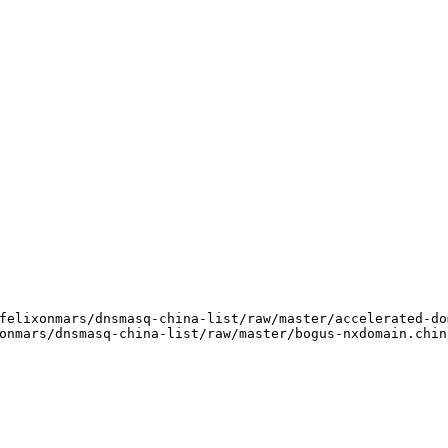
felixonmars/dnsmasq-china-list/raw/master/accelerated-do
onmars/dnsmasq-china-list/raw/master/bogus-nxdomain.chin