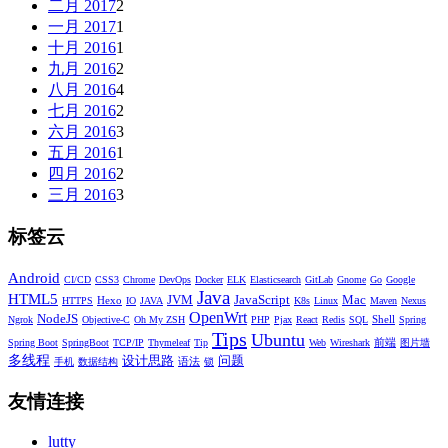
二月 2017
2
一月 2017
1
十月 2016
1
九月 2016
2
八月 2016
4
七月 2016
2
六月 2016
3
五月 2016
1
四月 2016
2
三月 2016
3
标签云
Android
CI/CD
CSS3
Chrome
DevOps
Docker
ELK
Elasticsearch
GitLab
Gnome
Go
Google
Java
HTML5
JVM
JavaScript
Mac
Hexo
HTTPS
IO
JAVA
K8s
Linux
Maven
Nexus
OpenWrt
NodeJS
Shell
Ngrok
Objective-C
Oh My ZSH
PHP
Pjax
React
Redis
SQL
Spring
Tips
Ubuntu
前端
Spring Boot
SpringBoot
TCP/IP
Thymeleaf
Tip
Web
Wireshark
图片墙
多线程
设计思路
问题
语法
手机
数据结构
锁
友情连接
lutty