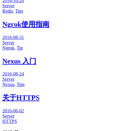
2016-10-20
Server
Redis
,
Tips
Ngrok使用指南
2016-08-31
Server
Ngrok
,
Tip
Nexus 入门
2016-08-24
Server
Nexus
,
Tips
关于HTTPS
2016-06-02
Server
HTTPS