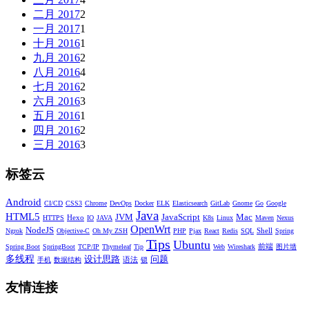
二月 2017
2
一月 2017
1
十月 2016
1
九月 2016
2
八月 2016
4
七月 2016
2
六月 2016
3
五月 2016
1
四月 2016
2
三月 2016
3
标签云
Android
CI/CD
CSS3
Chrome
DevOps
Docker
ELK
Elasticsearch
GitLab
Gnome
Go
Google
Java
HTML5
JVM
JavaScript
Mac
Hexo
HTTPS
IO
JAVA
K8s
Linux
Maven
Nexus
OpenWrt
NodeJS
Shell
Ngrok
Objective-C
Oh My ZSH
PHP
Pjax
React
Redis
SQL
Spring
Tips
Ubuntu
前端
Spring Boot
SpringBoot
TCP/IP
Thymeleaf
Tip
Web
Wireshark
图片墙
多线程
设计思路
问题
语法
手机
数据结构
锁
友情连接