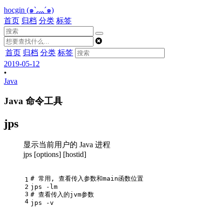
hocgin (๑`灬´๑)
首页
归档
分类
标签
首页
归档
分类
标签
2019-05-12
•
Java
Java 命令工具
jps
显示当前用户的 Java 进程
jps [options] [hostid]
# 常用, 查看传入参数和main函数位置
1
2
jps -lm
3
# 查看传入的jvm参数
4
jps -v