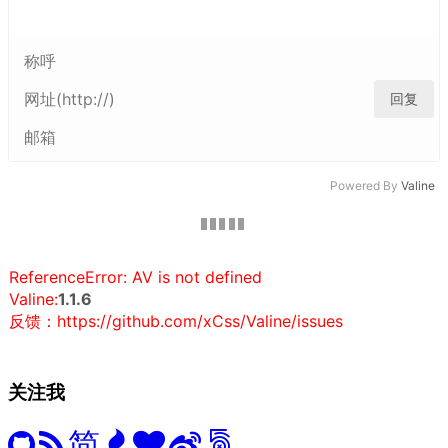
回复
Powered By
Valine
ReferenceError: AV is not defined
Valine:
1.1.6
反馈：https://github.com/xCss/Valine/issues
关注我
简