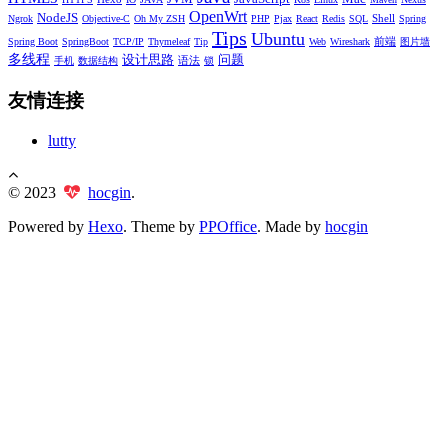
OpenWrt
NodeJS
Shell
Ngrok
Objective-C
Oh My ZSH
PHP
Pjax
React
Redis
SQL
Spring
Tips
Ubuntu
前端
Spring Boot
SpringBoot
TCP/IP
Thymeleaf
Tip
Web
Wireshark
图片墙
多线程
设计思路
问题
语法
手机
数据结构
锁
友情连接
lutty
© 2023
hocgin
.
Powered by
Hexo
. Theme by
PPOffice
. Made by
hocgin