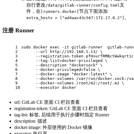
自行更改
文
/data/gitlab-runner/config.toml
件，在
节点下面添加
[runners.docker]
。
extra_hosts = ["ad4aac43c567:172.17.0.2"]
注册 Runner
1
sudo docker exec -it gitlab-runner  gitlab-runn
2
      --url http://192.168.1.13/ \
3
      --registration-token pfHxurfRMBctWwkqrt1c
4
      --tag-list=docker-privileged \
5
      --description "dockersock" \
6
      --docker-privileged=false \
7
      --docker-image "docker:latest" \
8
      --docker-volumes /var/run/docker.sock:/va
9
      --docker-volumes /root/m2:/root/.m2 \
10
      --executor docker
url: GitLab CE 里面 CI 栏目查看
registration-token: GitLab CE 里面 CI 栏目查看
tag-list: 标签, 后续用于执行步骤时指定 Runner
description: 描述
docker-image: 外层使用的 Docker 镜像
executor: 执行器