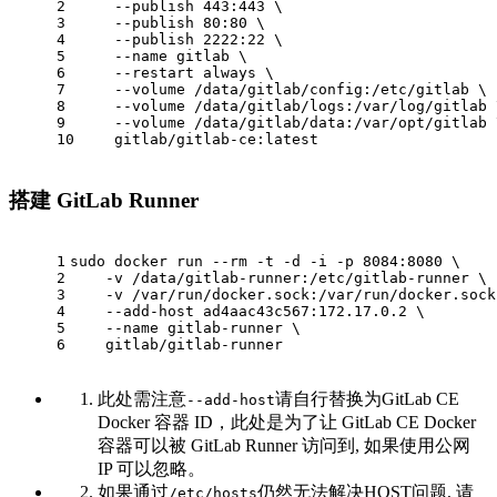
2
    --publish 443:443 \
3
    --publish 80:80 \
4
    --publish 2222:22 \
5
    --name gitlab \
6
    --restart always \
7
    --volume /data/gitlab/config:/etc/gitlab \
8
    --volume /data/gitlab/logs:/var/log/gitlab 
9
    --volume /data/gitlab/data:/var/opt/gitlab 
10
    gitlab/gitlab-ce:latest
搭建 GitLab Runner
1
sudo docker run --rm -t -d -i -p 8084:8080 \
2
    -v /data/gitlab-runner:/etc/gitlab-runner \
3
    -v /var/run/docker.sock:/var/run/docker.sock
4
    --add-host ad4aac43c567:172.17.0.2 \
5
    --name gitlab-runner \
6
    gitlab/gitlab-runner
此处需注意
请自行替换为GitLab CE
--add-host
Docker 容器 ID，此处是为了让 GitLab CE Docker
容器可以被 GitLab Runner 访问到, 如果使用公网
IP 可以忽略。
如果通过
仍然无法解决HOST问题, 请
/etc/hosts