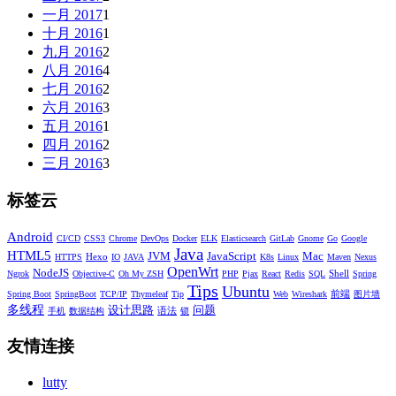
一月 2017
1
十月 2016
1
九月 2016
2
八月 2016
4
七月 2016
2
六月 2016
3
五月 2016
1
四月 2016
2
三月 2016
3
标签云
Android
CI/CD
CSS3
Chrome
DevOps
Docker
ELK
Elasticsearch
GitLab
Gnome
Go
Google
Java
HTML5
JVM
JavaScript
Mac
Hexo
HTTPS
IO
JAVA
K8s
Linux
Maven
Nexus
OpenWrt
NodeJS
Shell
Ngrok
Objective-C
Oh My ZSH
PHP
Pjax
React
Redis
SQL
Spring
Tips
Ubuntu
前端
Spring Boot
SpringBoot
TCP/IP
Thymeleaf
Tip
Web
Wireshark
图片墙
多线程
设计思路
问题
语法
手机
数据结构
锁
友情连接
lutty