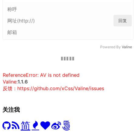
回复
Powered By
Valine
ReferenceError: AV is not defined
Valine:
1.1.6
反馈：https://github.com/xCss/Valine/issues
关注我
简