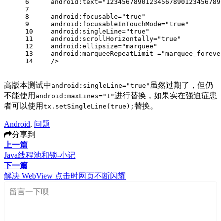
6
android:text
=
"12345678901234567890123456789
7
8
android:focusable
=
"true"
9
android:focusableInTouchMode
=
"true"
10
android:singleLine
=
"true"
11
android:scrollHorizontally
=
"true"
12
android:ellipsize
=
"marquee"
13
android:marqueeRepeatLimit
 =
"marquee_foreve
14
    />
高版本测试中
虽然过期了，但仍
android:singleLine="true"
不能使用
进行替换，如果实在强迫症患
android:maxLines="1"
者可以使用
替换。
tx.setSingleLine(true);
Android
,
问题
分享到
上一篇
Java线程池和锁-小记
下一篇
解决 WebView 点击时网页不断闪耀