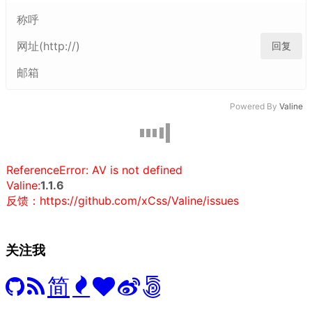
回复
Powered By
Valine
ReferenceError: AV is not defined
Valine:
1.1.6
反馈：https://github.com/xCss/Valine/issues
关注我
简